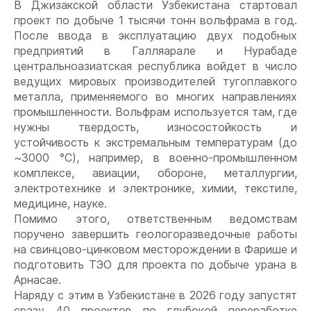
В Джизакской области Узбекистана стартовал
проект по добыче 1 тысячи тонн вольфрама в год.
После ввода в эксплуатацию двух подобных
предприятий в Галляарале и Нурабаде
центральноазиатская республика войдет в число
ведущих мировых производителей тугоплавкого
металла, применяемого во многих направлениях
промышленности. Вольфрам используется там, где
нужны твердость, износостойкость и
устойчивость к экстремальным температурам (до
~3000 °C), например, в военно-промышленном
комплексе, авиации, обороне, металлургии,
электротехнике и электронике, химии, текстиле,
медицине, науке.
Помимо этого, ответственным ведомствам
поручено завершить геологоразведочные работы
на свинцово-цинковом месторождении в Фарише и
подготовить ТЭО для проекта по добыче урана в
Арнасае.
Наряду с этим в Узбекистане в 2026 году запустят
сразу 40 проектов по глубокой переработке