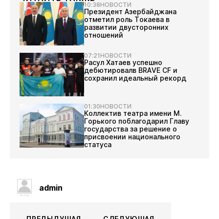
10:38
НОВОСТИ
Президент Азербайджана
отметил роль Токаева в
развитии двусторонних
отношений
07:21
НОВОСТИ
Расул Хатаев успешно
дебютировалв BRAVE CF и
сохранил идеальный рекорд
01:30
НОВОСТИ
Коллектив театра имени М.
Горького поблагодарил Главу
государства за решение о
присвоении национального
статуса
admin
ПРЕДЫДУЩАЯ
СЛЕДУЮЩАЯ