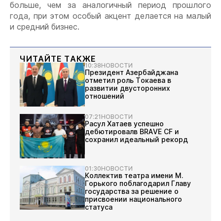
больше, чем за аналогичный период прошлого
года, при этом особый акцент делается на малый
и средний бизнес.
ЧИТАЙТЕ ТАКЖЕ
10:38
НОВОСТИ
Президент Азербайджана
отметил роль Токаева в
развитии двусторонних
отношений
07:21
НОВОСТИ
Расул Хатаев успешно
дебютировалв BRAVE CF и
сохранил идеальный рекорд
01:30
НОВОСТИ
Коллектив театра имени М.
Горького поблагодарил Главу
государства за решение о
присвоении национального
статуса