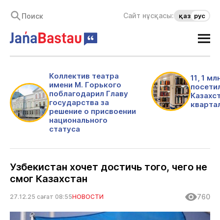
Сайт нұсқасы:
қаз
рус
Коллектив театра
11, 1 м
имени М. Горького
посети
поблагодарил Главу
Казахс
государства за
кварта
решение о присвоении
национального
статуса
Узбекистан хочет достичь того, чего не
смог Казахстан
760
27.12.25 сағат 08:55
НОВОСТИ