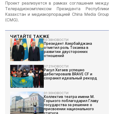
Проект реализуется в рамках соглашения между
Телерадиокомплексом Президента Республики
Казахстан и медиакорпорацией
China
Media
Group
(
CMG
).
ЧИТАЙТЕ ТАКЖЕ
10:38
НОВОСТИ
Президент Азербайджана
отметил роль Токаева в
развитии двусторонних
отношений
07:21
НОВОСТИ
Расул Хатаев успешно
дебютировалв BRAVE CF и
сохранил идеальный рекорд
01:30
НОВОСТИ
Коллектив театра имени М.
Горького поблагодарил Главу
государства за решение о
присвоении национального
статуса