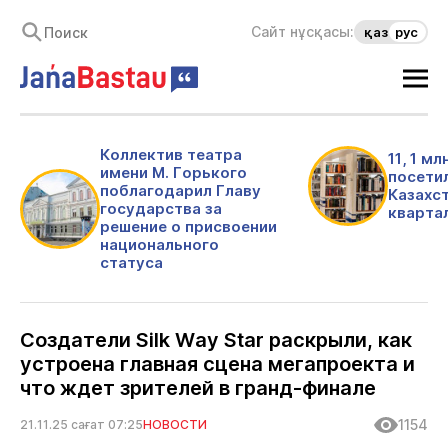
Сайт нұсқасы:
қаз
рус
Коллектив театра
11, 1 м
имени М. Горького
посети
поблагодарил Главу
Казахс
государства за
кварта
решение о присвоении
национального
статуса
Создатели Silk Way Star раскрыли, как
устроена главная сцена мегапроекта и
что ждет зрителей в гранд-финале
1154
21.11.25 сағат 07:25
НОВОСТИ